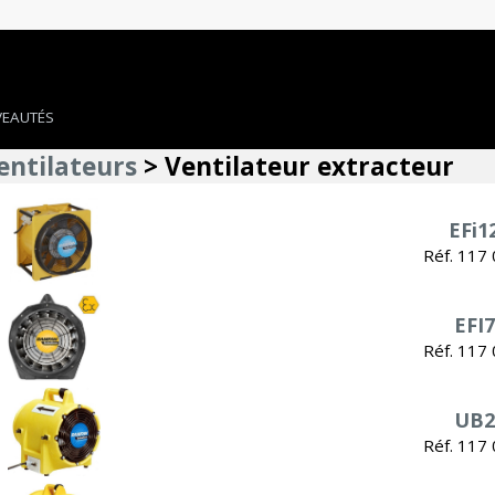
EAUTÉS
entilateurs
> Ventilateur extracteur
EFi1
Réf. 117
EFI
Réf. 117
UB2
Réf. 117