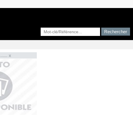
....... x